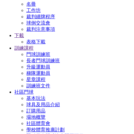
名冊
工作坊
裁判續牌程序
球例交流會
裁判注意事項
下載
表格下載
訓練課程
門球訓練班
長者門球訓練班
升級運動員
梯隊運動員
星章課程
訓練班文件
社區門球
基本玩法
球具及用品介紹
訂購用品
場地概覽
社區體育會
學校體育推廣計劃