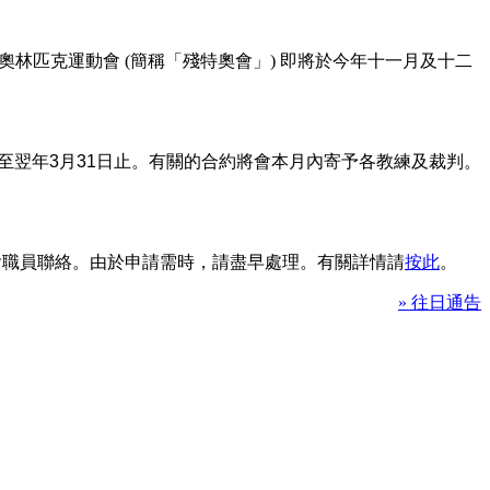
林匹克運動會 (簡稱「殘特奧會」) 即將於今年十一月及十二
至翌年
3
月
31
日止。有關的合約將會本月內寄予各教練及裁判。
本會職員聯絡。由於申請需時，請盡早處理。有關詳情請
按此
。
» 往日通告