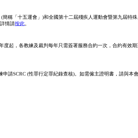
(簡稱「十五運會」)和全國第十二屆殘疾人運動會暨第九屆特殊奧
詳情請
按此
。
年度起，各教練及裁判每年只需簽署服務合約一次，合約有效期
練申請SCRC (性罪行定罪紀錄查核)。如需僱主證明書，請與