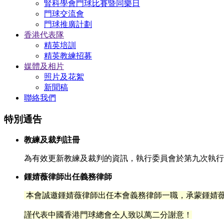
腎科學會門球比賽暨同樂日
門球交流會
門球推廣計劃
香港代表隊
精英培訓
精英教練招募
媒體及相片
照片及花絮
新聞稿
聯絡我們
特別通告
教練及裁判註冊
為有效更新教練及裁判的資訊，執行委員會於第九次執行委
鍾婧薇律師出任義務律師
本會誠邀鍾婧薇律師出任本會義務律師一職，承蒙鍾
婧
謹代表中國香港門球總會仝人致以萬二分謝意！