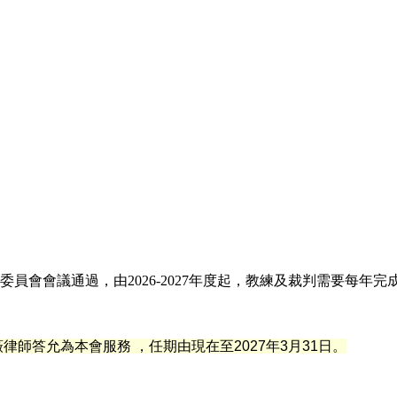
員會會議通過，由2026-2027年度起，教練及裁判需要每年
薇
律
師答允為本會服務 ，任期由現在至2027年3月31日。