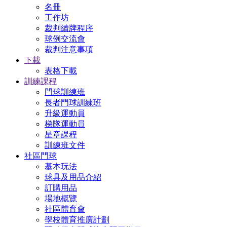
名冊
工作坊
裁判續牌程序
球例交流會
裁判注意事項
下載
表格下載
訓練課程
門球訓練班
長者門球訓練班
升級運動員
梯隊運動員
星章課程
訓練班文件
社區門球
基本玩法
球具及用品介紹
訂購用品
場地概覽
社區體育會
學校體育推廣計劃