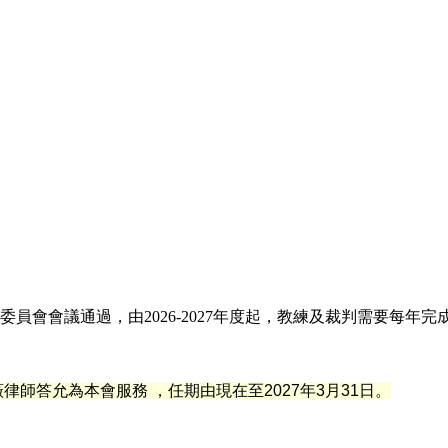
員會會議通過，由2026-2027年度起，教練及裁判需要每年
薇
律
師答允為本會服務 ，任期由現在至2027年3月31日。