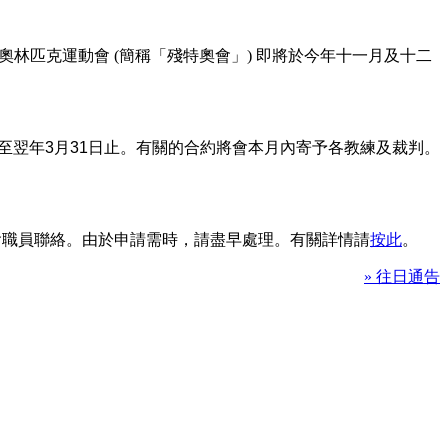
林匹克運動會 (簡稱「殘特奧會」) 即將於今年十一月及十二
至翌年
3
月
31
日止。有關的合約將會本月內寄予各教練及裁判。
本會職員聯絡。由於申請需時，請盡早處理。有關詳情請
按此
。
» 往日通告