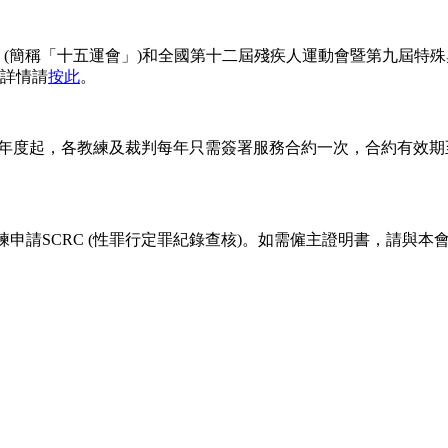
(簡稱「十五運會」)和全國第十二屆殘疾人運動會暨第九屆特殊奧
詳情請
按此
。
年度起，各教練及裁判每年只需簽署服務合約一次，合約有效期
練申請SCRC (性罪行定罪紀錄查核)。如需僱主證明書，請與