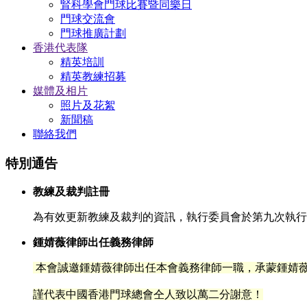
腎科學會門球比賽暨同樂日
門球交流會
門球推廣計劃
香港代表隊
精英培訓
精英教練招募
媒體及相片
照片及花絮
新聞稿
聯絡我們
特別通告
教練及裁判註冊
為有效更新教練及裁判的資訊，執行委員會於第九次執行委
鍾婧薇律師出任義務律師
本會誠邀鍾婧薇律師出任本會義務律師一職，承蒙鍾
婧
謹代表中國香港門球總會仝人致以萬二分謝意！