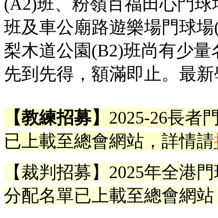
(A2)班、粉嶺百福田心門球場
班及車公廟路遊樂場門球場(
梨木道公園(B2)班尚有少
先到先得，額滿即止。最新
【教練招募】
2025-26
已上載至總會網站，詳情請
【
裁判
招募】
2025年全港
分配
名單
已
上載至總會網站