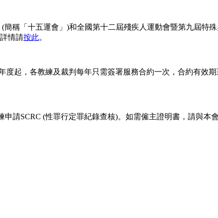
(簡稱「十五運會」)和全國第十二屆殘疾人運動會暨第九屆特殊奧
詳情請
按此
。
年度起，各教練及裁判每年只需簽署服務合約一次，合約有效期
練申請SCRC (性罪行定罪紀錄查核)。如需僱主證明書，請與