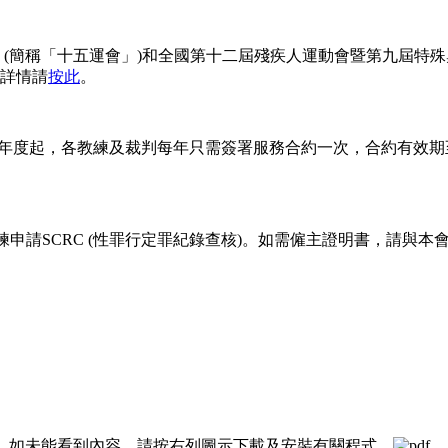
(簡稱「十五運會」)和全國第十二屆殘疾人運動會暨第九屆特殊奧
詳情請
按此
。
年度起，各教練及裁判每年只需簽署服務合約一次，合約有效期
練申請SCRC (性罪行定罪紀錄查核)。如需僱主證明書，請與
案」，如未能看到內容，請按右列圖示下載及安裝有關程式。