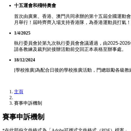
十五運會和殘特奧會
首次由廣東、香港、澳門共同承辦的第十五屆全國運動會 
月舉行！屆時齊齊入場支持香港隊，為香港運動員打氣！
1/4/2025
執行委員會於第九次執行委員會會議通過，由
2025-2026
請各教練及裁判於接辦活動前交回正本表格至辦事處。
18/12/2024
[學校推廣]為配合日後的學校推廣活動，門總鼓勵各級教
主頁
賽事申訴機制
賽事申訴機制
*在此部份文件格式為「Adobe可攜式文件格式（PDF）檔