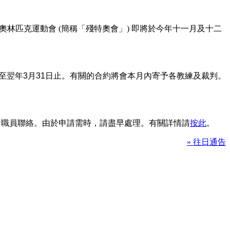
林匹克運動會 (簡稱「殘特奧會」) 即將於今年十一月及十二
至翌年
3
月
31
日止。有關的合約將會本月內寄予各教練及裁判。
本會職員聯絡。由於申請需時，請盡早處理。有關詳情請
按此
。
» 往日通告