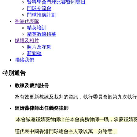
腎科學會門球比賽暨同樂日
門球交流會
門球推廣計劃
香港代表隊
精英培訓
精英教練招募
媒體及相片
照片及花絮
新聞稿
聯絡我們
特別通告
教練及裁判註冊
為有效更新教練及裁判的資訊，執行委員會於第九次執行委
鍾婧薇律師出任義務律師
本會誠邀鍾婧薇律師出任本會義務律師一職，承蒙鍾
婧
謹代表中國香港門球總會仝人致以萬二分謝意！