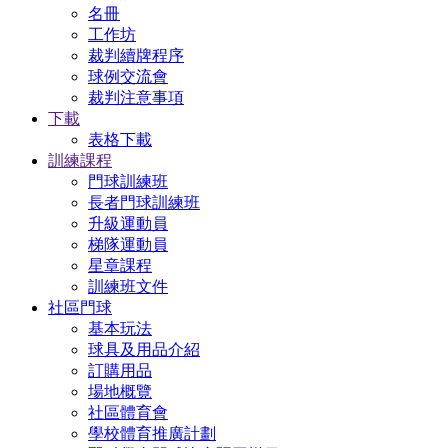
名冊
工作坊
裁判續牌程序
球例交流會
裁判注意事項
下載
表格下載
訓練課程
門球訓練班
長者門球訓練班
升級運動員
梯隊運動員
星章課程
訓練班文件
社區門球
基本玩法
球具及用品介紹
訂購用品
場地概覽
社區體育會
學校體育推廣計劃