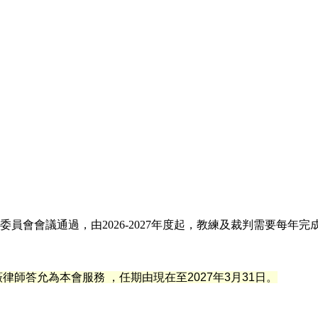
員會會議通過，由2026-2027年度起，教練及裁判需要每年
薇
律
師答允為本會服務 ，任期由現在至2027年3月31日。