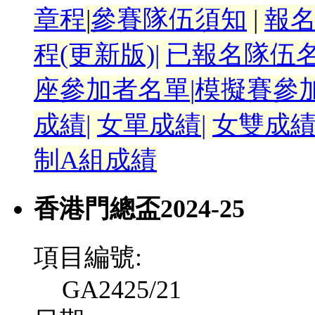
章程
|
參賽隊伍須知
|
報
程(更新版)
|
已報名隊伍名
座參加者名單
|
模擬賽參
成績
|
女單成績
|
女雙成
制A組成績
香港門總盃2024-25
項目編號:
GA2425/21