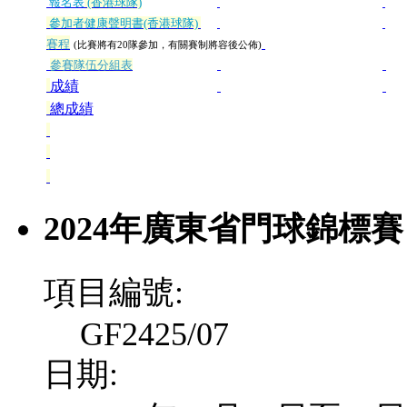
報名表
(香港球隊)
參加者健康聲明書
(香港球隊)
賽程
(比賽將有20隊參加，有關賽制將容後公佈)
參賽隊伍分組表
成績
總成績
2024年廣東省門球錦標賽
項目編號:
GF2425/07
日期: