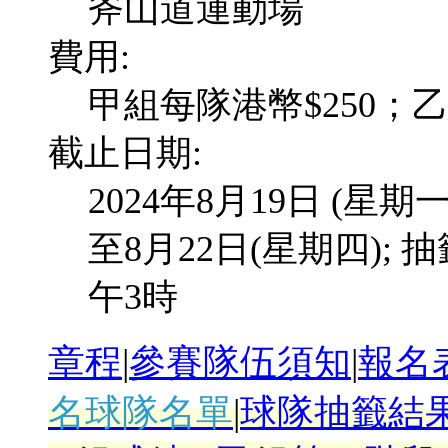
斧山道運動場
費用:
甲組每隊港幣$250；乙
截止日期:
2024年8月19日 (星
至8月22日(星期四); 
午3時
章程
|
參賽隊伍須知
|
報名
名球隊名單
|
球隊抽籤結