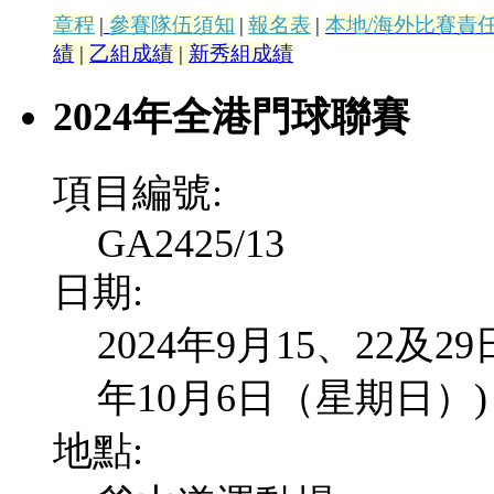
章程
|
參賽隊伍須知
|
報名表
|
本地/海外比賽責
績
|
乙組成績
|
新秀組成績
2024年全港門球聯賽
項目編號:
GA2425/13
日期:
2024年9月15、22及
年10月6日（星期日）)
地點: