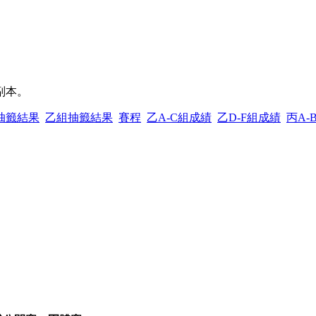
證副本。
抽籤結果
乙組抽籤結果
賽程
乙A-C組成績
乙D-F組成績
丙A-