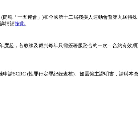
(簡稱「十五運會」)和全國第十二屆殘疾人運動會暨第九屆特殊奧
詳情請
按此
。
年度起，各教練及裁判每年只需簽署服務合約一次，合約有效期
練申請SCRC (性罪行定罪紀錄查核)。如需僱主證明書，請與