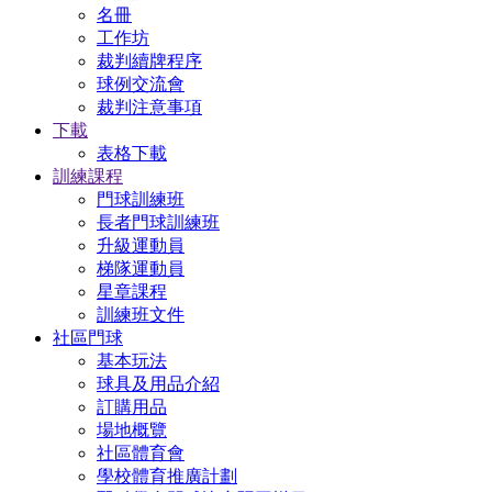
名冊
工作坊
裁判續牌程序
球例交流會
裁判注意事項
下載
表格下載
訓練課程
門球訓練班
長者門球訓練班
升級運動員
梯隊運動員
星章課程
訓練班文件
社區門球
基本玩法
球具及用品介紹
訂購用品
場地概覽
社區體育會
學校體育推廣計劃