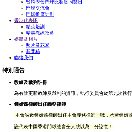
腎科學會門球比賽暨同樂日
門球交流會
門球推廣計劃
香港代表隊
精英培訓
精英教練招募
媒體及相片
照片及花絮
新聞稿
聯絡我們
特別通告
教練及裁判註冊
為有效更新教練及裁判的資訊，執行委員會於第九次執行委
鍾婧薇律師出任義務律師
本會誠邀鍾婧薇律師出任本會義務律師一職，承蒙鍾
婧
謹代表中國香港門球總會仝人致以萬二分謝意！