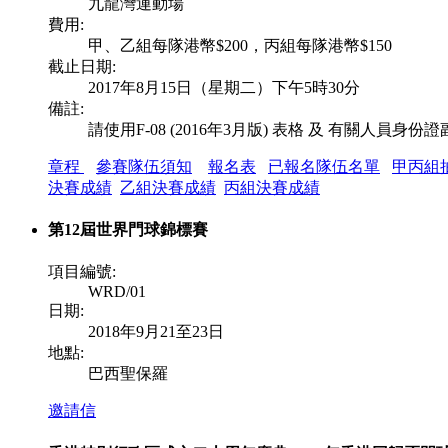
九龍灣運動場
費用:
甲、乙組每隊港幣$200，丙組每隊港幣$150
截止日期:
2017年8月15日（星期二）下午5時30分
備註:
請使用F-08 (2016年3月版) 表格 及 有關人員身份
章程
參賽隊伍須知
報名表
已報名隊伍名單
甲丙組
決賽成績
乙組決賽成績
丙組決賽成績
第12屆世界門球錦標賽
項目編號:
WRD/01
日期:
2018年9月21至23日
地點:
巴西聖保羅
邀請信