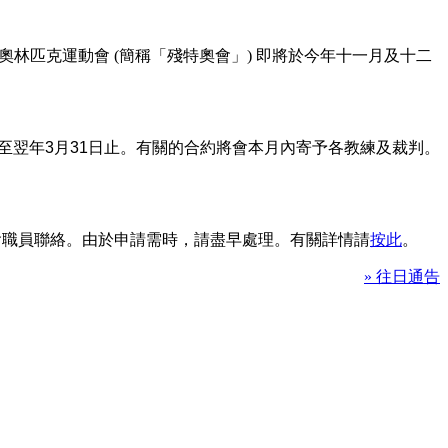
林匹克運動會 (簡稱「殘特奧會」) 即將於今年十一月及十二
至翌年
3
月
31
日止。有關的合約將會本月內寄予各教練及裁判。
本會職員聯絡。由於申請需時，請盡早處理。有關詳情請
按此
。
» 往日通告