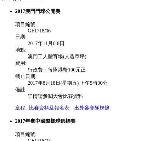
2017澳門門球公開賽
項目編號:
GF1718/06
日期:
2017年11月6-8日
地點:
澳門工人體育場(人造草坪)
費用:
行政費︰每隊港幣100元正
截止日期:
2017年8月18日(星期五) 下午5時30分
備註:
詳情請參閱大會比賽資料
章程
比賽資料及報名表
出外參賽隊規條
2017年臺中國際槌球錦標賽
項目編號:
GF1718/07