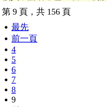
第 9 頁，共 156 頁
最先
前一頁
4
5
6
7
8
9