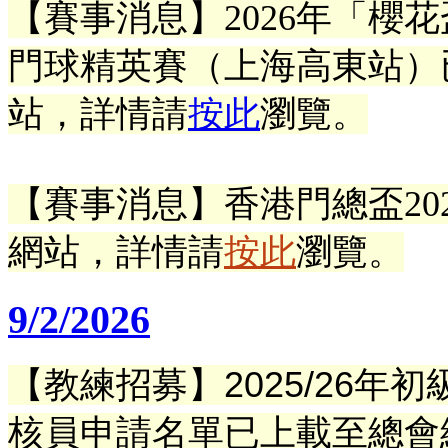
【賽事消息】
2026年「櫻
門球精英賽（上海高東站）
站
，
詳情請
按此
瀏覽。
【賽事消息】香港門總盃202
網站
，
詳情請
按此
瀏覽。
9/2/2026
【教練招募】
2025/26年
初
核員申請名單已上
載至總會