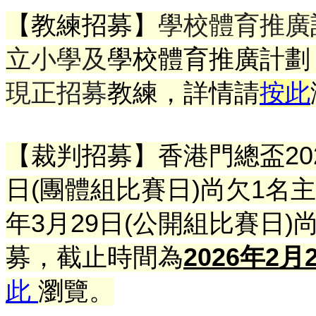
【教練招募】
學校體育推廣
立小學及
學校體育推廣計劃
現正招募
教練
，詳情請
按此
【裁判招募】
香港門總盃202
日(團體組比賽日)尚欠1名
年3月29日(公開組比賽日)
尚
募，截止時間為
2026年2月
此
瀏覽。