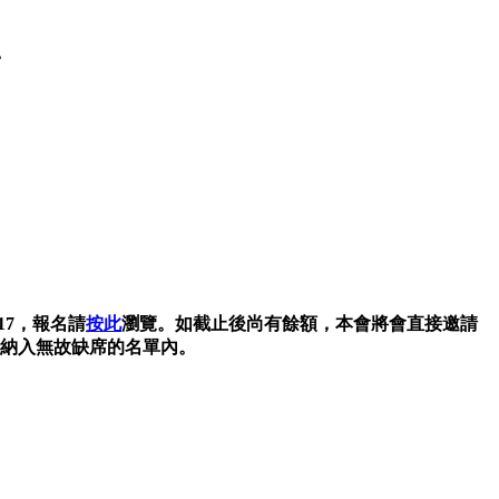
。
17，報名請
按此
瀏覽。如截止後尚有餘額，本會將會直接邀請
會納入無故缺席的名單內。