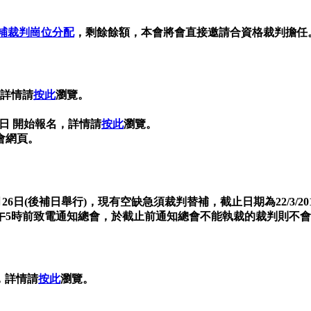
補裁判崗位分配
，剩餘餘額，本會將會直接邀請合資格裁判擔任
載，詳情請
按此
瀏覽。
月 7 日 開始報名，詳情請
按此
瀏覽。
會網頁。
26日(後補日舉行)，現有空缺急須裁判替補，截止日期為22/3/20
17下午5時前致電通知總會，於截止前通知總會不能執裁的裁判則不
載，詳情請
按此
瀏覽。