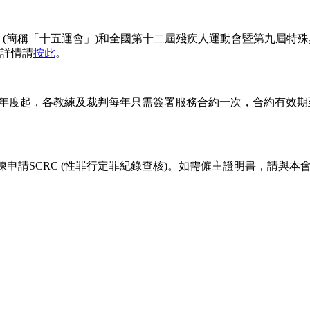
(簡稱「十五運會」)和全國第十二屆殘疾人運動會暨第九屆特殊奧
詳情請
按此
。
年度起，各教練及裁判每年只需簽署服務合約一次，合約有效期
練申請SCRC (性罪行定罪紀錄查核)。如需僱主證明書，請與