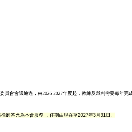
員會會議通過，由2026-2027年度起，教練及裁判需要每年
薇
律
師答允為本會服務 ，任期由現在至2027年3月31日。