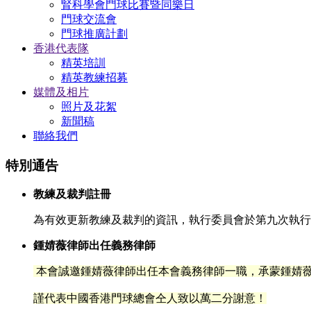
腎科學會門球比賽暨同樂日
門球交流會
門球推廣計劃
香港代表隊
精英培訓
精英教練招募
媒體及相片
照片及花絮
新聞稿
聯絡我們
特別通告
教練及裁判註冊
為有效更新教練及裁判的資訊，執行委員會於第九次執行委
鍾婧薇律師出任義務律師
本會誠邀鍾婧薇律師出任本會義務律師一職，承蒙鍾
婧
謹代表中國香港門球總會仝人致以萬二分謝意！