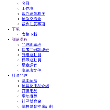
名冊
工作坊
裁判續牌程序
球例交流會
裁判注意事項
下載
表格下載
訓練課程
門球訓練班
長者門球訓練班
升級運動員
梯隊運動員
星章課程
訓練班文件
社區門球
基本玩法
球具及用品介紹
訂購用品
場地概覽
社區體育會
學校體育推廣計劃