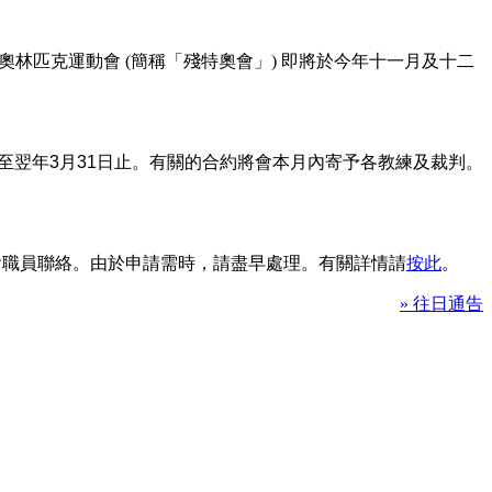
林匹克運動會 (簡稱「殘特奧會」) 即將於今年十一月及十二
至翌年
3
月
31
日止。有關的合約將會本月內寄予各教練及裁判。
本會職員聯絡。由於申請需時，請盡早處理。有關詳情請
按此
。
» 往日通告